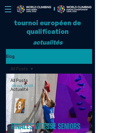
tournoi européen de
qualification
actualités
Blog
All Posts
All Posts
26 oct. 2025
Actualité
finales vitesse seniors