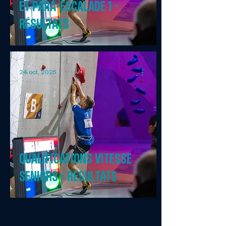
et para-escalade 1 -
résultats
24 oct. 2025
QUALIFICATIONS vitesse
seniors - résultats